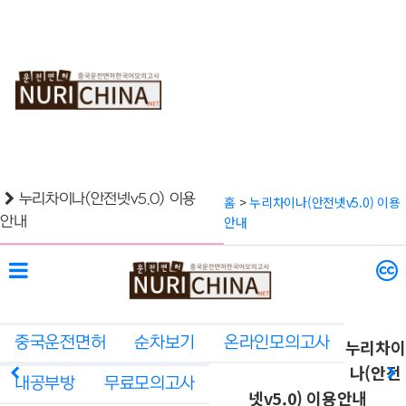
중
순
온
내
국
차
라
공
운
보
인
부
전
기
모
방
면
의
허
고
사
누리차이나(안전넷v5.0) 이용
홈
>
누리차이나(안전넷v5.0) 이용
안내
안내
중국운전면허
순차보기
온라인모의고사
누리차이
나(안전
내공부방
무료모의고사
넷v5.0) 이용안내