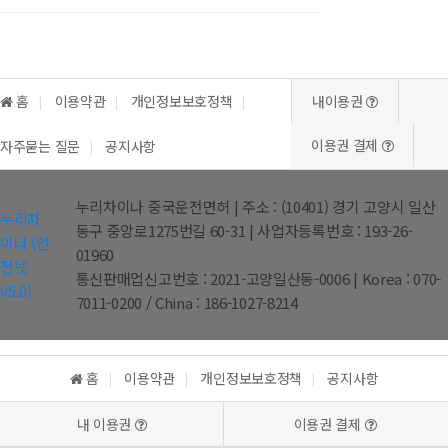
홈
이용약관
개인정보보호정책
내이용권
이용권 결제
자주묻는 질문
공지사항
누리차이나 중국운전면허
|
주소 : (10401) 경기 고양시 일산
누리차
동구 중앙로1275번길 60-31
|
사업자등록번호 : 193-26-
이나 (안
01960
전넷
통신판매업신고번호 : 2021-고양일산동-0006
|
Korea : 070-
v5.0)
7011-0200
/ China : 186-1027-8214
홈
이용약관
개인정보보호정책
공지사항
내 이용권
이용권 결제