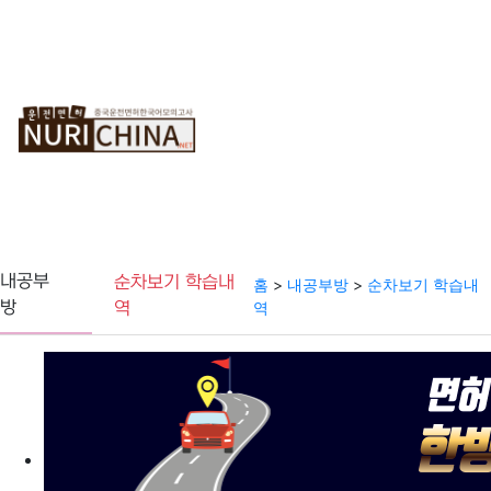
중
순
온
국
차
라
운
보
인
전
기
모
면
의
허
고
사
내공부
순차보기 학습내
홈
>
내공부방
>
순차보기 학습내
방
역
역