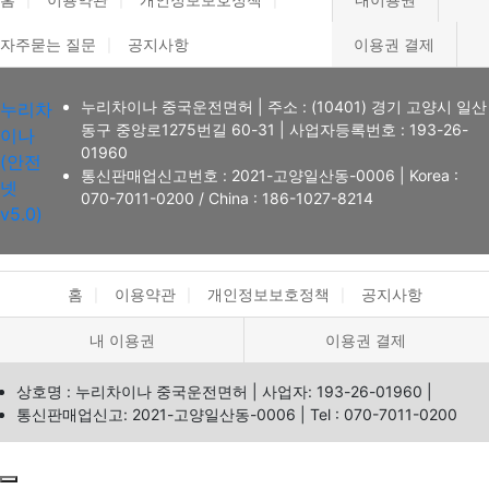
자주묻는 질문
공지사항
이용권 결제
누리차이나 중국운전면허
|
주소 : (10401) 경기 고양시 일산
누리차
동구 중앙로1275번길 60-31
|
사업자등록번호 : 193-26-
이나
01960
(안전
통신판매업신고번호 : 2021-고양일산동-0006
|
Korea :
넷
070-7011-0200
/ China : 186-1027-8214
v5.0)
홈
이용약관
개인정보보호정책
공지사항
내 이용권
이용권 결제
상호명 : 누리차이나 중국운전면허
|
사업자: 193-26-01960
|
통신판매업신고: 2021-고양일산동-0006
|
Tel : 070-7011-0200