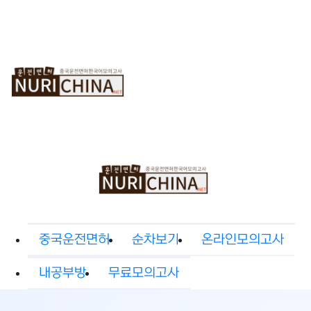
중
순
온
국
차
라
운
보
인
전
기
모
면
의
허
고
사
중국운전면허
순차보기
온라인모의고사
내공부방
무료모의고사