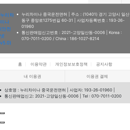
누리차이나 중국운전면허
|
주소 : (10401) 경기 고양시 일산
누리차
동구 중앙로1275번길 60-31
|
사업자등록번호 : 193-26-
이나
01960
(안전
통신판매업신고번호 : 2021-고양일산동-0006
|
Korea :
넷
070-7011-0200
/ China : 186-1027-8214
v5.0)
홈
이용약관
개인정보보호정책
공지사항
내 이용권
이용권 결제
상호명 : 누리차이나 중국운전면허
|
사업자: 193-26-01960
|
통신판매업신고: 2021-고양일산동-0006
|
Tel : 070-7011-0200