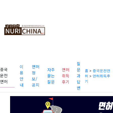
중
순
온
국
차
라
운
보
인
전
기
모
면
의
허
고
사
질
이
면허
중국
자주
면허
문
홈
>
중국운전면
용
정
운전
묻는
취득
과
허
>
면허취득후
안
보/
면허
질문
후기
답
기
내
공지
변