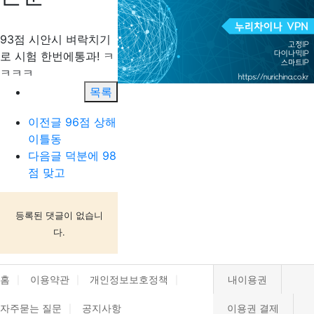
93점 시안시 벼락치기
로 시험 한번에통과! ㅋ
ㅋㅋㅋ
목록
이전글
96점 상해
이틀동
다음글
덕분에 98
점 맞고
등록된 댓글이 없습니
다.
홈
이용약관
개인정보보호정책
내이용권
자주묻는 질문
공지사항
이용권 결제