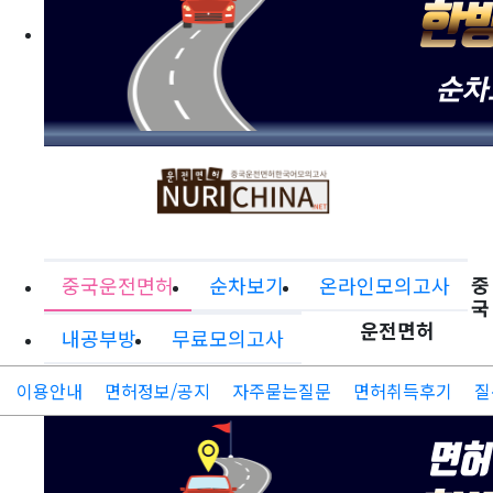
중
중국운전면허
순차보기
온라인모의고사
국
운전면허
내공부방
무료모의고사
이용안내
면허정보/공지
자주묻는질문
면허취득후기
질