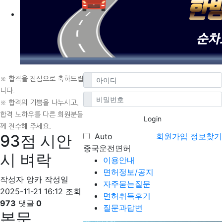
※ 합격을 진심으로 축하드립
니다.
※ 합격의 기쁨을 나누시고,
합격 노하우를 다른 회원분들
Login
께 전수해 주세요.
93점 시안
Auto
회원가입
정보찾기
중국운전면허
시 벼락
이용안내
면허정보/공지
작성자
앙카
작성일
자주묻는질문
2025-11-21 16:12
조회
면허취득후기
973
댓글
0
질문과답변
본문